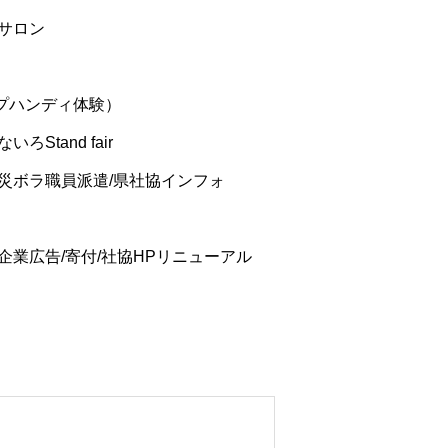
サロン
プハンディ体験）
Stand fair
災ボラ職員派遣/県社協インフォ
企業広告/寄付/社協HPリニューアル