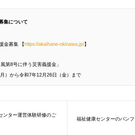
募集について
援金募集 【
https://akaihane-okinawa.jp/
】
台風第8号に伴う災害義援金」
月）から令和7年12月26日（金）まで
センター運営体験研修のご
福祉健康センターのパンフ